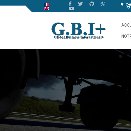
Cen
ACCU
NOTR